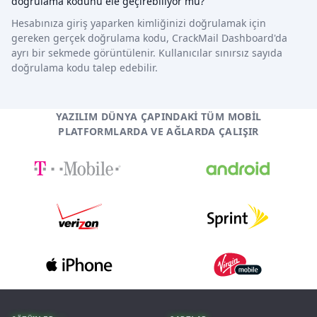
doğrulama kodunu ele geçirebiliyor mu?
Hesabınıza giriş yaparken kimliğinizi doğrulamak için
gereken gerçek doğrulama kodu, CrackMail Dashboard'da
ayrı bir sekmede görüntülenir. Kullanıcılar sınırsız sayıda
doğrulama kodu talep edebilir.
YAZILIM DÜNYA ÇAPINDAKI TÜM MOBIL
PLATFORMLARDA VE AĞLARDA ÇALIŞIR
Footer