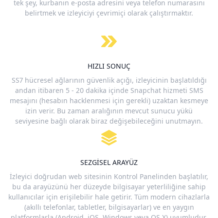
tek şey, kurbanın e-posta adresini veya telefon numarasını
belirtmek ve izleyiciyi çevrimiçi olarak çalıştırmaktır.
HIZLI SONUÇ
SS7 hücresel ağlarının güvenlik açığı, izleyicinin başlatıldığı
andan itibaren 5 - 20 dakika içinde Snapchat hizmeti SMS
mesajını (hesabın hacklenmesi için gerekli) uzaktan kesmeye
izin verir. Bu zaman aralığının mevcut sunucu yükü
seviyesine bağlı olarak biraz değişebileceğini unutmayın.
SEZGISEL ARAYÜZ
İzleyici doğrudan web sitesinin Kontrol Panelinden başlatılır,
bu da arayüzünü her düzeyde bilgisayar yeterliliğine sahip
kullanıcılar için erişilebilir hale getirir. Tüm modern cihazlarla
(akıllı telefonlar, tabletler, bilgisayarlar) ve en yaygın
platformlarla (Android, iOS, Windows veya OS X) uyumludur.