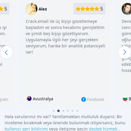
5
5
Zboncak Enos
i gözetlemeye
Denemeye karar verdim ve bir dönem
bımı genişlettim
sonra bunda herhangi bir kötülük
tliyorum.
görmediğimi söylemek istiyorum,
eyi gerçekten
oğlumun hayatından uzak durmaya
litik potansiyeli
çalıştım, ancak istediğim zaman nerede
olduğunu öğrenebileceğimi veya diğer
gençlerden gelen kötü etkileri takip
edebileceğimi bilerek çok daha rahat
hissettim.
Bulgaristan
Facebook
Instagram
Hala sorularınız mı var? Yanıtlamaktan mutluluk duyarız:
Bir
inceleme bırakmak veya öneride bulunmak istiyorsanız, bunu
kullanıcı geri bildirimi
veya iletişime geçin
destek hi̇zmeti̇
.