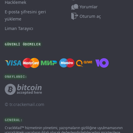
Hacklemek
Yorumlar
E-posta şifresini geri
Oturum aç
yükleme
Liman Tarayıcı
GÜVENLI ÖDEMELER
ONAYLANDI:
© ‌tr.crackemail.com
GENERAL:
CrackMail™ hizmetinin yönetimi, yazışmaların gizliliğine uyulmamasının
yürürlükteki yasaların ihlali olarak değerlendirilebileceğini müşterilere