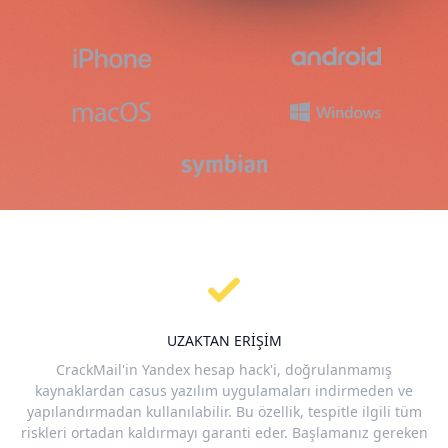
UZAKTAN ERIŞIM
CrackMail'in Yandex hesap hack'i, doğrulanmamış
kaynaklardan casus yazılım uygulamaları indirmeden ve
yapılandırmadan kullanılabilir. Bu özellik, tespitle ilgili tüm
riskleri ortadan kaldırmayı garanti eder. Başlamanız gereken